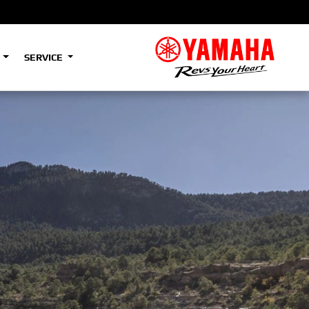
S
SERVICE
A2
e
Tenere
700
)
(Low)
35kW
A2
e
Tenere
700
Rally
35kW