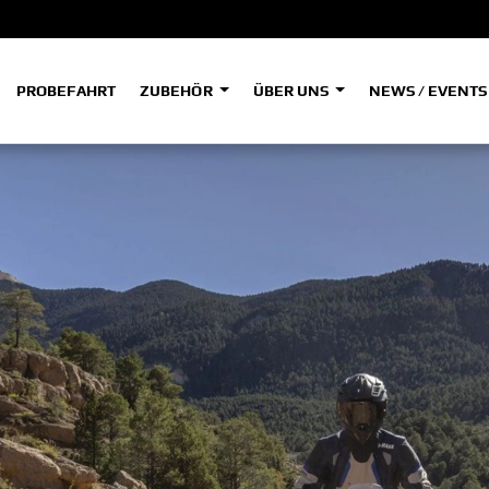
PROBEFAHRT
ZUBEHÖR
ÜBER UNS
NEWS / EVENT
ADVENTURE
A
A
HYPER NAKED
SPORT HERITAGE
Tenere
Tener
700
700
(Low
SPORT TOURING
SUPERSPORT
A2
A
Tenere
Tener
700
700
35kW
Rally
A
A1