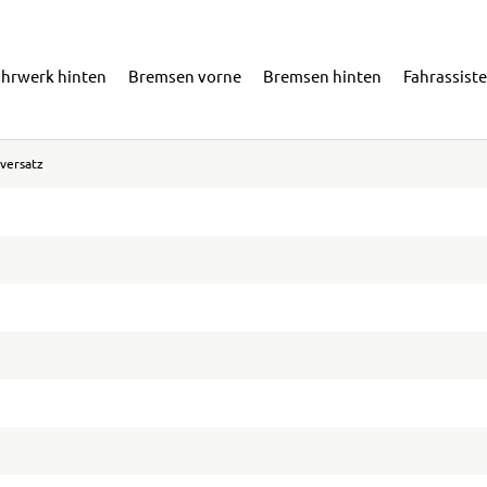
ahrwerk hinten
Bremsen vorne
Bremsen hinten
Fahrassist
versatz