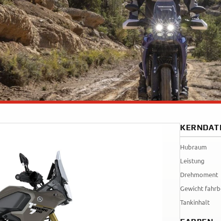
Tenere
WR12
700
World
Raid
KERNDAT
Hubraum
Leistung
Drehmoment
Gewicht fahrb
Tankinhalt