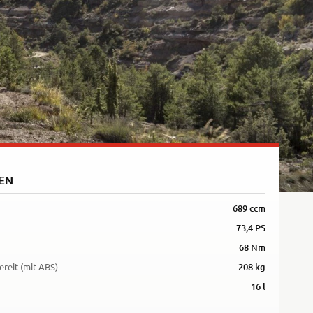
5R
EN
689 ccm
73,4 PS
68 Nm
ereit (mit ABS)
208 kg
16 l