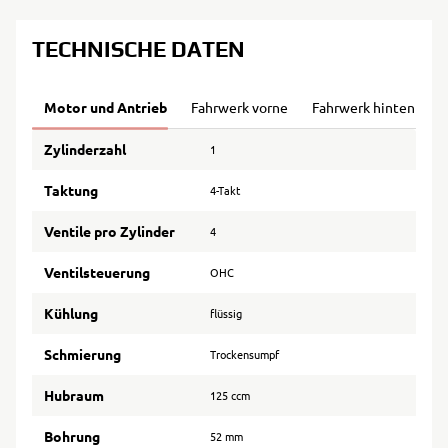
TECHNISCHE DATEN
Motor und Antrieb
Fahrwerk vorne
Fahrwerk hinten
B
Zylinderzahl
1
Taktung
4-Takt
Ventile pro Zylinder
4
Ventilsteuerung
OHC
Kühlung
flüssig
Schmierung
Trockensumpf
Hubraum
125 ccm
Bohrung
52 mm