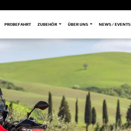
PROBEFAHRT
ZUBEHÖR
ÜBER UNS
NEWS / EVENT
ADVENTURE
A
A
HYPER NAKED
SPORT HERITAGE
Tenere
Tener
700
700
(Low
SPORT TOURING
SUPERSPORT
A2
A
Tenere
Tener
700
700
35kW
Rally
A
A1