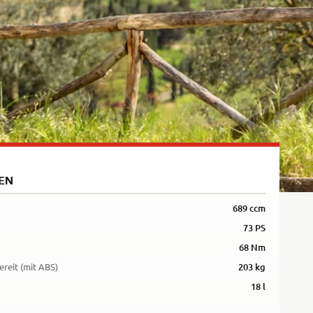
5R
EN
689 ccm
73 PS
68 Nm
ereit (mit ABS)
203 kg
18 l