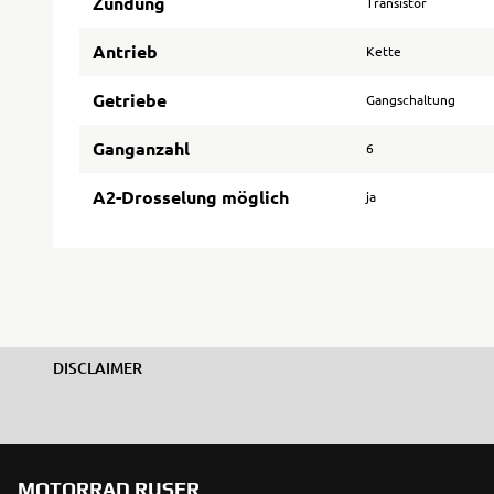
Zündung
Transistor
Antrieb
Kette
Getriebe
Gangschaltung
Ganganzahl
6
A2-Drosselung möglich
ja
DISCLAIMER
MOTORRAD RUSER