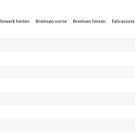
ahrwerk hinten
Bremsen vorne
Bremsen hinten
Fahrassist