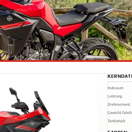
Tenere
WR12
700
World
Raid
KERNDAT
Hubraum
Leistung
Drehmoment
Gewicht fahrb
Tankinhalt