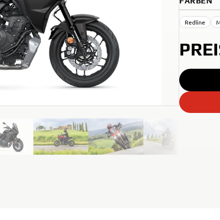
FARBEN
Redline
M
PRE