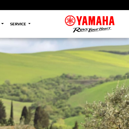
S
SERVICE
A2
e
Tenere
700
)
(Low)
35kW
A2
e
Tenere
700
Rally
35kW