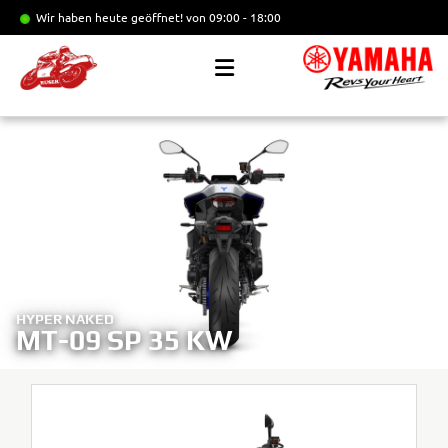
Wir haben heute geöffnet!
von 09:00 - 18:00
HYPER NAKED
MT-09 SP 35 KW