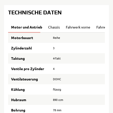
TECHNISCHE DATEN
Motor und Antrieb
Chassis
Fahrwerk vorne
Fahrwerk 
Motorbauart
Reihe
Zylinderzahl
3
Taktung
4-Takt
Ventile pro Zylinder
4
Ventilsteuerung
DOHC
Kühlung
flüssig
Hubraum
890 ccm
Bohrung
78 mm