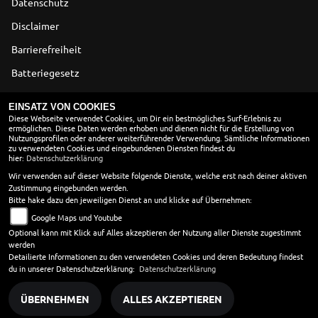
Datenschutz
Disclaimer
Barrierefreiheit
Batteriegesetz
Altölverordnung
EINSATZ VON COOKIES
Diese Webseite verwendet Cookies, um Dir ein bestmögliches Surf-Erlebnis zu
ermöglichen. Diese Daten werden erhoben und dienen nicht für die Erstellung von
ÖFFNUNGSZEITEN
Nutzungsprofilen oder anderer weiterführender Verwendung. Sämtliche Informationen
zu verwendeten Cookies und eingebundenen Diensten findest du
Montag:
09:00 - 18:00
hier:
Datenschutzerklärung
Dienstag:
09:00 - 18:00
Wir verwenden auf dieser Website folgende Dienste, welche erst nach deiner aktiven
Zustimmung eingebunden werden.
Mittwoch:
09:00 - 18:00
Bitte hake dazu den jeweiligen Dienst an und klicke auf Übernehmen:
Donnerstag:
09:00 - 18:00
Google Maps und Youtube
Freitag:
09:00 - 18:00
Optional kann mit Klick auf Alles akzeptieren der Nutzung aller Dienste zugestimmt
Samstag:
10:00 - 13:00
werden
Sonntag:
geschlossen
Detailierte Informationen zu den verwendeten Cookies und deren Bedeutung findest
du in unserer Datenschutzerklärung:
Datenschutzerklärung
ÜBERNEHMEN
ALLES AKZEPTIEREN