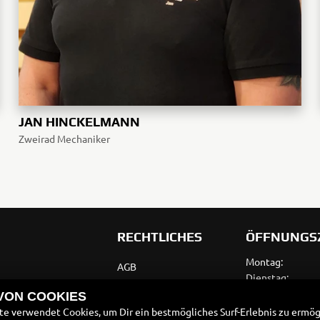
JAN HINCKELMANN
Zweirad Mechaniker
RECHTLICHES
ÖFFNUNGS
Montag:
AGB
Dienstag:
Impressum
Mittwoch:
 VON COOKIES
Donnerstag:
e verwendet Cookies, um Dir ein bestmögliches Surf-Erlebnis zu ermög
Datenschutz