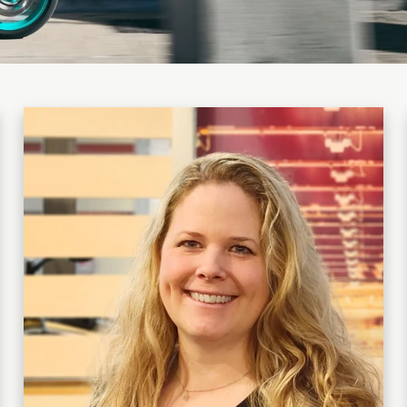
Tenere
WR12
700
World
Raid