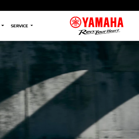
S
SERVICE
A2
e
Tenere
700
)
(Low)
35kW
A2
e
Tenere
700
Rally
35kW