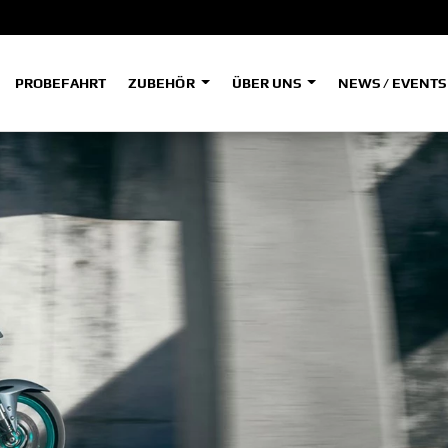
PROBEFAHRT
ZUBEHÖR
ÜBER UNS
NEWS / EVENT
ADVENTURE
A
A
HYPER NAKED
SPORT HERITAGE
Tenere
Tener
700
700
(Low
SPORT TOURING
SUPERSPORT
A2
A
Tenere
Tener
700
700
35kW
Rally
A
A1