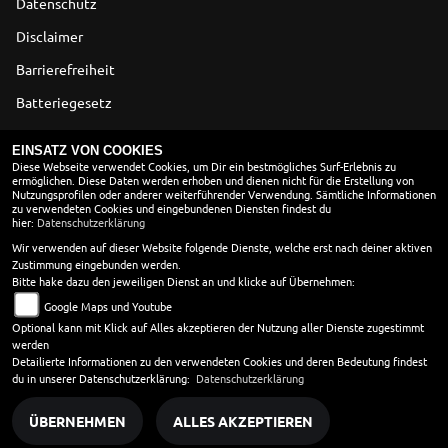
Datenschutz
Disclaimer
Barrierefreiheit
Batteriegesetz
Altölverordnung
EINSATZ VON COOKIES
Diese Webseite verwendet Cookies, um Dir ein bestmögliches Surf-Erlebnis zu
ermöglichen. Diese Daten werden erhoben und dienen nicht für die Erstellung von
ÖFFNUNGSZEITEN
Nutzungsprofilen oder anderer weiterführender Verwendung. Sämtliche Informationen
zu verwendeten Cookies und eingebundenen Diensten findest du
Montag:
09:00 - 18:00
hier:
Datenschutzerklärung
Dienstag:
09:00 - 18:00
Wir verwenden auf dieser Website folgende Dienste, welche erst nach deiner aktiven
Zustimmung eingebunden werden.
Mittwoch:
09:00 - 18:00
Bitte hake dazu den jeweiligen Dienst an und klicke auf Übernehmen:
Donnerstag:
09:00 - 18:00
Google Maps und Youtube
Freitag:
09:00 - 18:00
Optional kann mit Klick auf Alles akzeptieren der Nutzung aller Dienste zugestimmt
Samstag:
10:00 - 13:00
werden
Sonntag:
geschlossen
Detailierte Informationen zu den verwendeten Cookies und deren Bedeutung findest
du in unserer Datenschutzerklärung:
Datenschutzerklärung
ÜBERNEHMEN
ALLES AKZEPTIEREN