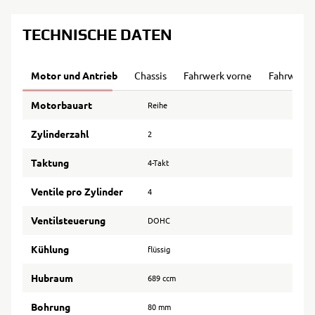
TECHNISCHE DATEN
Motor und Antrieb
Chassis
Fahrwerk vorne
Fahrwerk 
Motorbauart
Reihe
Zylinderzahl
2
Taktung
4-Takt
Ventile pro Zylinder
4
Ventilsteuerung
DOHC
Kühlung
flüssig
Hubraum
689 ccm
Bohrung
80 mm