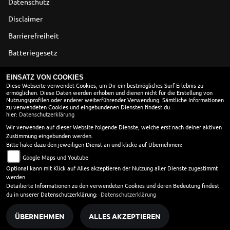
Datenschutz
Disclaimer
Barrierefreiheit
Batteriegesetz
Altölverordnung
EINSATZ VON COOKIES
Diese Webseite verwendet Cookies, um Dir ein bestmögliches Surf-Erlebnis zu
ermöglichen. Diese Daten werden erhoben und dienen nicht für die Erstellung von
ÖFFNUNGSZEITEN
Nutzungsprofilen oder anderer weiterführender Verwendung. Sämtliche Informationen
zu verwendeten Cookies und eingebundenen Diensten findest du
Montag:
09:00 - 18:00
hier:
Datenschutzerklärung
Dienstag:
09:00 - 18:00
Wir verwenden auf dieser Website folgende Dienste, welche erst nach deiner aktiven
Zustimmung eingebunden werden.
Mittwoch:
09:00 - 18:00
Bitte hake dazu den jeweiligen Dienst an und klicke auf Übernehmen:
Donnerstag:
09:00 - 18:00
Google Maps und Youtube
Freitag:
09:00 - 18:00
Optional kann mit Klick auf Alles akzeptieren der Nutzung aller Dienste zugestimmt
Samstag:
10:00 - 13:00
werden
Sonntag:
geschlossen
Detailierte Informationen zu den verwendeten Cookies und deren Bedeutung findest
du in unserer Datenschutzerklärung:
Datenschutzerklärung
ÜBERNEHMEN
ALLES AKZEPTIEREN