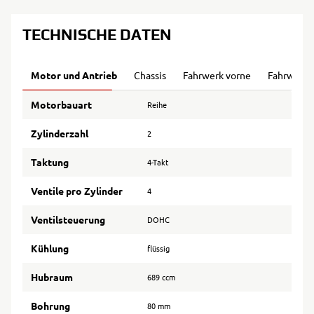
TECHNISCHE DATEN
Motor und Antrieb
Chassis
Fahrwerk vorne
Fahrwerk 
Motorbauart
Reihe
Zylinderzahl
2
Taktung
4-Takt
Ventile pro Zylinder
4
Ventilsteuerung
DOHC
Kühlung
flüssig
Hubraum
689 ccm
Bohrung
80 mm