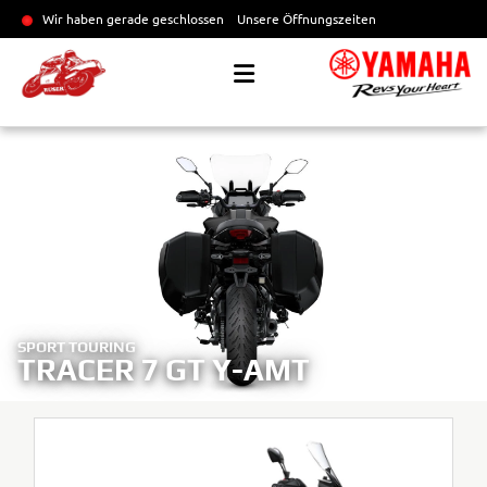
Wir haben gerade geschlossen
Unsere Öffnungszeiten
SPORT TOURING
TRACER 7 GT Y-AMT