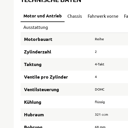
Motor und Antrieb
Chassis
Fahrwerk vorne
F
Ausstattung
Motorbauart
Reihe
Zylinderzahl
2
Taktung
4-Takt
Ventile pro Zylinder
4
Ventilsteuerung
DOHC
Kühlung
flüssig
Hubraum
321 ccm
Bohrung
68 mm