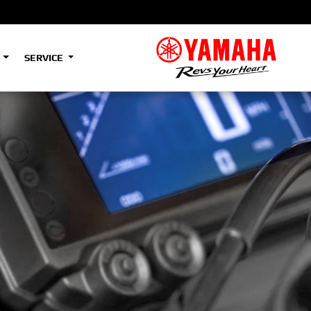
S
SERVICE
A2
e
Tenere
700
)
(Low)
35kW
A2
e
Tenere
700
Rally
35kW