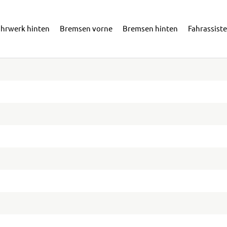
ahrwerk hinten
Bremsen vorne
Bremsen hinten
Fahrassist