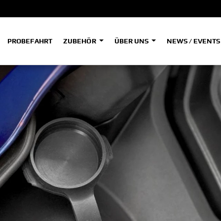
PROBEFAHRT
ZUBEHÖR
ÜBER UNS
NEWS / EVENT
ADVENTURE
A
A
HYPER NAKED
SPORT HERITAGE
Tenere
Tener
700
700
(Low
SPORT TOURING
SUPERSPORT
A2
A
Tenere
Tener
700
700
35kW
Rally
A
A1