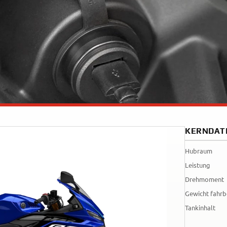
Tenere
WR12
700
World
Raid
KERNDAT
Hubraum
Leistung
Drehmoment
Gewicht fahrb
Tankinhalt