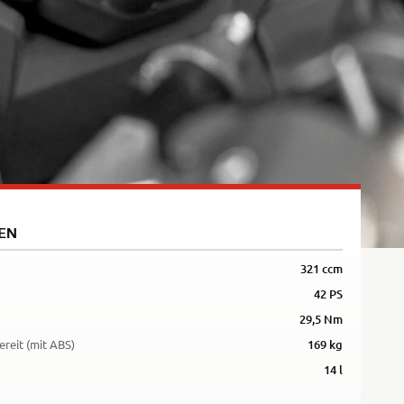
5R
EN
321 ccm
42 PS
29,5 Nm
ereit (mit ABS)
169 kg
14 l