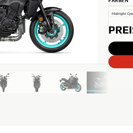
FARBEN
Midnight Cy
PRE