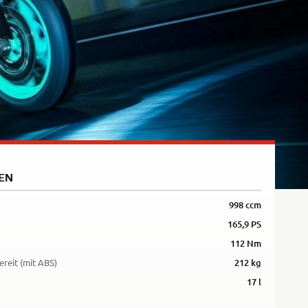
5R
EN
998 ccm
165,9 PS
112 Nm
ereit (mit ABS)
212 kg
17 l