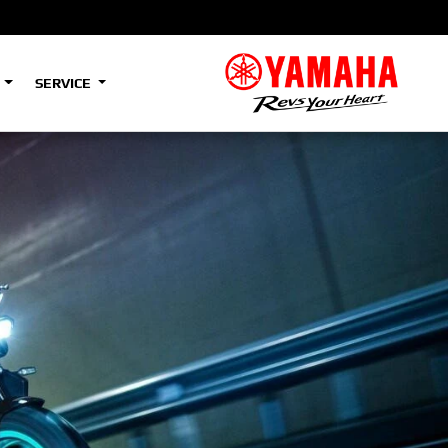
S
SERVICE
A2
e
Tenere
700
)
(Low)
35kW
A2
e
Tenere
700
Rally
35kW