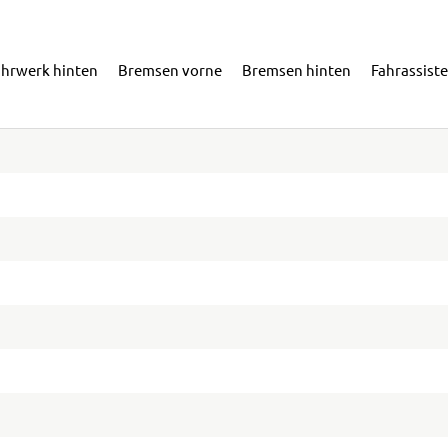
ahrwerk hinten
Bremsen vorne
Bremsen hinten
Fahrassist