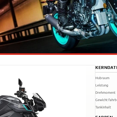
Tenere
WR12
700
World
Raid
KERNDAT
Hubraum
Leistung
Drehmoment
Gewicht fahrb
Tankinhalt