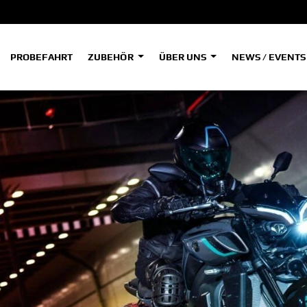
PROBEFAHRT
ZUBEHÖR
ÜBER UNS
NEWS / EVENT
ADVENTURE
A
A
HYPER NAKED
SPORT HERITAGE
Tenere
Tener
700
700
(Low
SPORT TOURING
SUPERSPORT
A2
A
Tenere
Tener
700
700
35kW
Rally
A
A1