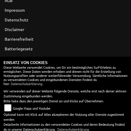
AGB
Impressum
Datenschutz
Disclaimer
Barrierefreiheit
Batteriegesetz
Altölverordnung
EINSATZ VON COOKIES
Diese Webseite verwendet Cookies, um Dir ein bestmögliches Surf-Erlebnis zu
ermöglichen. Diese Daten werden erhoben und dienen nicht für die Erstellung von
ÖFFNUNGSZEITEN
Nutzungsprofilen oder anderer weiterführender Verwendung. Sämtliche Informationen
zu verwendeten Cookies und eingebundenen Diensten findest du
Montag:
09:00 - 18:00
hier:
Datenschutzerklärung
Dienstag:
09:00 - 18:00
Wir verwenden auf dieser Website folgende Dienste, welche erst nach deiner aktiven
Zustimmung eingebunden werden.
Mittwoch:
09:00 - 18:00
Bitte hake dazu den jeweiligen Dienst an und klicke auf Übernehmen:
Donnerstag:
09:00 - 18:00
Google Maps und Youtube
Freitag:
09:00 - 18:00
Optional kann mit Klick auf Alles akzeptieren der Nutzung aller Dienste zugestimmt
Samstag:
10:00 - 13:00
werden
Sonntag:
geschlossen
Detailierte Informationen zu den verwendeten Cookies und deren Bedeutung findest
du in unserer Datenschutzerklärung:
Datenschutzerklärung